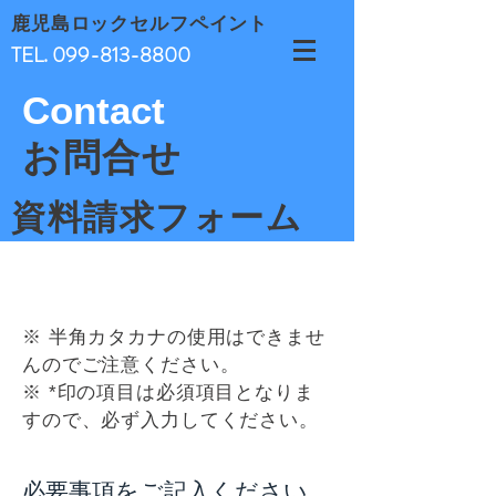
鹿児島ロックセルフペイント
TEL.
099-813-8800
Contact
お問合せ
資料請求フォーム
塗料製品以外にも接着剤やシーリング
※ 半角カタカナの使用はできませ
材、ワックス、テープなどお客様のご
んのでご注意ください。
要望にお応えする商品を取り揃えてい
※ *印の項目は必須項目となりま
ます。
すので、必ず入力してください。
お気軽にご相談・お問合せ下さい。
必要事項をご記入ください